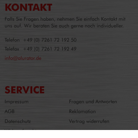
KONTAKT
Falls Sie Fragen haben, nehmen Sie einfach Kontakt mit
uns auf. Wir beraten Sie auch gerne noch individueller.
Telefon
+49 (0) 7261 72 192 50
Telefax
+49 (0) 7261 72 192 49
info@alurator.de
SERVICE
Impressum
Fragen und Antworten
AGB
Reklamation
Datenschutz
Vertrag widerrufen
Widerrufsrecht