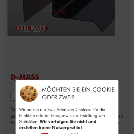
D-MASS
MÖCHTEN SIE EIN COOKIE
MILLIMETER
ODER ZWEI?
Wir nutzen nur zwei Arten von Cookies: Für die
Geben sie bitte hier gemäß dem Schaubild ihr
Funktion erforderliche, sowie zur Erstellung von
gewünschtes Maß ein. Bitte immer Eingabe des effektiven
Statistiken.
Wir verfolgen Sie nicht und
Außenmaßes ohne Berücksichtigung der Materialstärke.
erstellen keine Nutzerprofile!