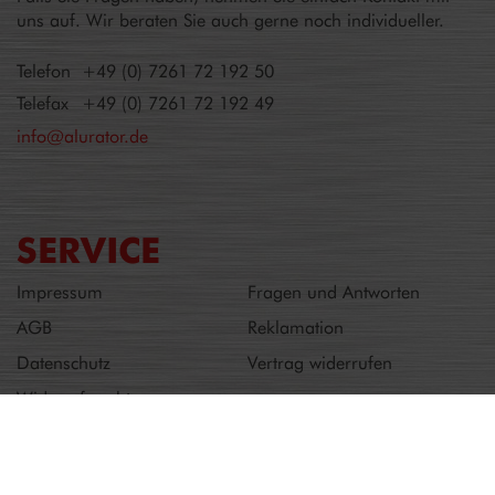
uns auf. Wir beraten Sie auch gerne noch individueller.
Telefon
+49 (0) 7261 72 192 50
Telefax
+49 (0) 7261 72 192 49
info@alurator.de
SERVICE
Impressum
Fragen und Antworten
AGB
Reklamation
Datenschutz
Vertrag widerrufen
Widerrufsrecht